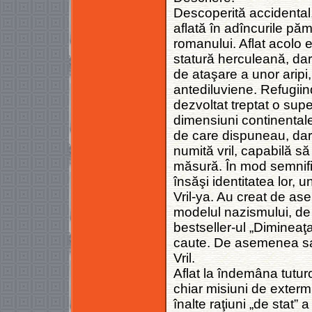
Descoperită accidental,
aflată în adîncurile păm
romanului. Aflat acolo el
statură herculeană, dar
de ataşare a unor aripi, 
antediluviene. Refugiind
dezvoltat treptat o super
dimensiuni continentale
de care dispuneau, dar 
numită vril, capabilă să
măsură. În mod semnifi
însăşi identitatea lor, 
Vril-ya. Au creat de as
modelul nazismului, de a
bestseller-ul „Dimineaţa 
caute. De asemenea sav
Vril.
Aflat la îndemâna tuturor
chiar misiuni de exter
înalte raţiuni „de stat” 