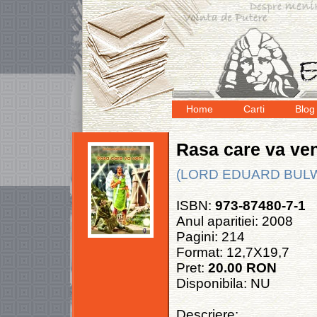
Home
Carti
Blog
Rasa care va ven
(LORD EDUARD BULW
ISBN:
973-87480-7-1
Anul aparitiei: 2008
Pagini: 214
Format: 12,7X19,7
Pret:
20.00 RON
Disponibila: NU
Descriere: