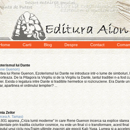
Home
Carti
Blog
Despre
Contact
Coman
terismul lui Dante
ene Guenon)
tea lui Rene Guenon, Ezoterismul lui Dante ne introduce intr-o lume de simboluri, la
orteaza. De la Pitagora la Virgiliu si de la Virgiliu la Dante, lantul traditiei n-a fost
liei. Exista o legatura intre Dante si traditiile hermetice si rozicruciene. Era Dante un
ar, apartinea el ordinului templier? ...
ia Zeilor
rcea A. Tamas)
1931 aparea „Criza lumii moderne” in care Rene Guenon incerca sa explice starea de
dentale prin traditia ciclurilor cosmice, nu este un final ci o transformare, acest fina
putul unui ciclu nouTraim ultimile zvacniri ale epocii Kali-Yuga. Lumea si-a accele