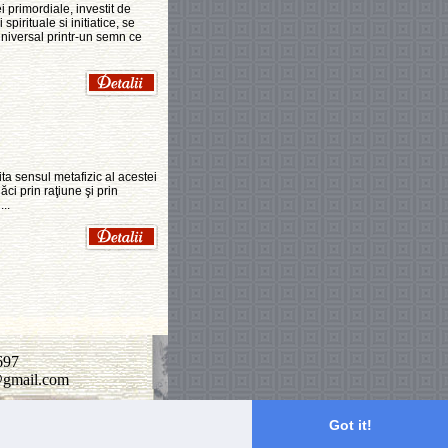
 primordiale, investit de
spirituale si initiatice, se
Universal printr-un semn ce
mita sensul metafizic al acestei
ci prin raţiune şi prin
..
697
n@gmail.com
Got it!