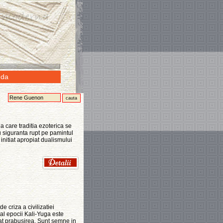
da
 care traditia ezoterica se
 cu siguranta rupt pe pamintul
 initiat apropiat dualismului
 criza a civilizatiei
l al epocii Kali-Yuga este
rat prabusirea. Sunt semne in