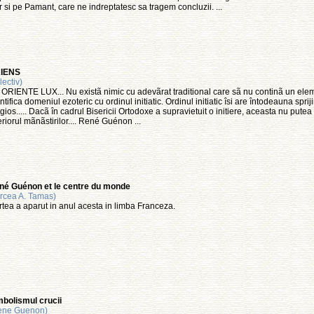
 si pe Pamant, care ne indreptatesc sa tragem concluzii. ...
IENS
lectiv)
ORIENTE LUX... Nu existã nimic cu adevãrat traditional care sã nu continã un e
ntifica domeniul ezoteric cu ordinul initiatic. Ordinul initiatic îsi are întodeauna spriji
igios..... Dacã în cadrul Bisericii Ortodoxe a supravietuit o initiere, aceasta nu pute
eriorul mãnãstirilor.... René Guénon ...
né Guénon et le centre du monde
rcea A. Tamas)
tea a aparut in anul acesta in limba Franceza.
bolismul crucii
ene Guenon)