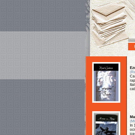
Ezo
(R
Car
rap
Ita
cat
Man
(Mi
In 
oci
ice