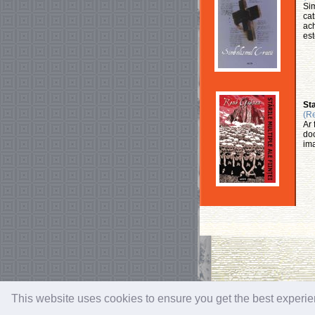
Sim
cat
ach
est
Sta
(R
Ar 
doc
ima
This website uses cookies to ensure you get the best experi