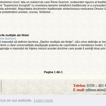
bolismul crucii: Iata un subiect de care Rene Guenon, restaurator riguros al traditiei
re "Superiores Incogniti" cu revelarea tainelor metafizicii traditionale si a cunoasterii 
ita admirabil. Majoritatea doctrinelor traditionale simbolizeaza realizarea Omului 
e pretutindeni acelasi, crucea. Simbolul ...
rile multiple ale fiintei
ene Guenon)
fi imposibil să definim doctrina „Starilor multiple ale fiinţei”, căci orice definiţie ar li
trine a cărei universalitate depăşeşte puterea de cuprindere a mentalului nostru: Că
ginaţie e imposibil de înţeles miezul acestei doctrine care poate fi asimţit doar prin .
Pagina 1 din 1
Telefon
: 0359 – 401 
E-mail
: editura.aio
ence on our website.
Learn more