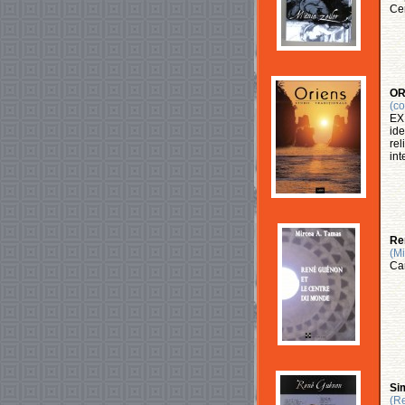
Cer
OR
(co
EX 
ide
rel
int
Re
(Mi
Car
Sim
(R